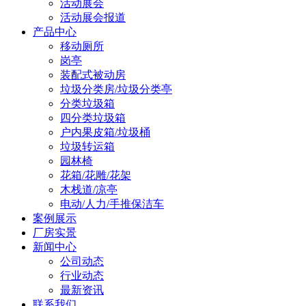
活动展会
活动展会报道
产品中心
移动厕所
岗亭
装配式被动房
垃圾分类房/垃圾分类亭
分类垃圾箱
四分类垃圾箱
户内果皮箱/垃圾桶
垃圾转运箱
园林椅
花箱/花雕/花架
木栈道/凉亭
电动/人力/手推保洁车
案例展示
厂房实景
新闻中心
公司动态
行业动态
最新资讯
联系我们