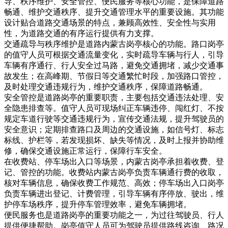
导、秩序维护、安全管控、便民服务等核心功能，是保障道路
畅通、维护交通秩序、提升交通管理水平的重要设施。其功能
设计贴合道路交通场景的特点，兼顾高效性、安全性与实用
性，为道路交通的有序运行提供有力支撑。
交通疏导与秩序维护是道路内蒙古岗亭核心的功能。路口岗亭
的值守人员可根据交通流量变化，实时疏导车辆与行人，引导
车辆有序通行、行人安全过马路，避免交通拥堵，减少交通事
故发生；在高峰期、节假日等交通繁忙时段，加强路口管控，
及时处理交通违规行为，维护交通秩序，保障道路畅通。
安全管控是道路岗亭的重要职责，主要包括交通违法处理、安
全隐患排查等。值守人员可现场纠正车辆违停、闯红灯、不按
规定车道行驶等交通违规行为，宣传交通法规，提升驾驶员的
安全意识；定期排查路口及周边的交通设施，如信号灯、标志
标线、护栏等，若发现损坏、缺失等情况，及时上报并协助维
修，确保交通设施正常运行，保障行车安全。
在收费站、停车场出入口等场景，内蒙古岗亭承担着收费、登
记、管控的功能。收费站内蒙古岗亭负责车辆通行费的收取，
核对车辆信息，确保收费工作规范、高效；停车场出入口岗亭
负责车辆进出登记、计费管理，引导车辆有序停放、驶出，维
护停车场秩序，提升停车管理效率，避免车辆拥堵。
便民服务也是道路岗亭的重要功能之一，为过往驾驶员、行人
提供便捷帮助。岗亭值守人员可为驾驶员提供路线咨询、路况