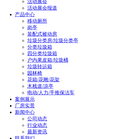
活动展会
活动展会报道
产品中心
移动厕所
岗亭
装配式被动房
垃圾分类房/垃圾分类亭
分类垃圾箱
四分类垃圾箱
户内果皮箱/垃圾桶
垃圾转运箱
园林椅
花箱/花雕/花架
木栈道/凉亭
电动/人力/手推保洁车
案例展示
厂房实景
新闻中心
公司动态
行业动态
最新资讯
联系我们